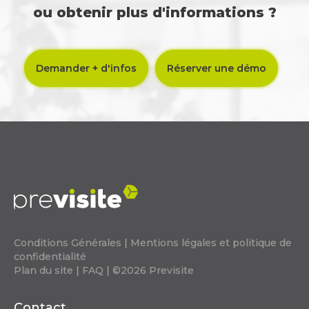
ou obtenir plus d'informations ?
Demander + d'infos
Réserver une démo
Conditions Générales
|
Mentions légales et politique de
confidentialité
Plan du site
|
FAQ
|
©2026 Previsite
Contact