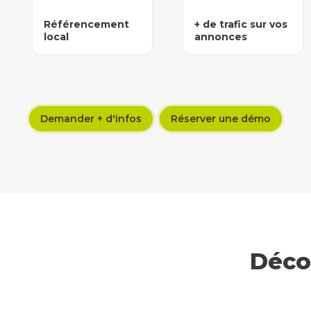
Référencement
+ de trafic sur vos
local
annonces
Demander + d'infos
Réserver une démo
Décou