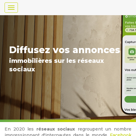
Toggle
navigation
Diffusez vos annonces
immobilières sur les réseaux
sociaux
En 2020 les
réseaux sociaux
regroupent un nombre
impressionnant d'internautes dans le monde,
Facebook