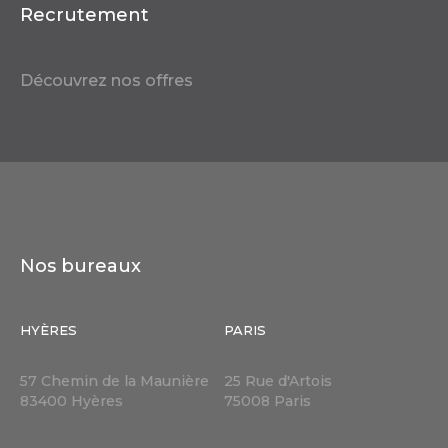
Recrutement
Découvrez nos offres
Nos bureaux
HYÈRES
PARIS
57 Chemin de la Maunière
25 Rue d'Artois
83400 Hyères
75008 Paris