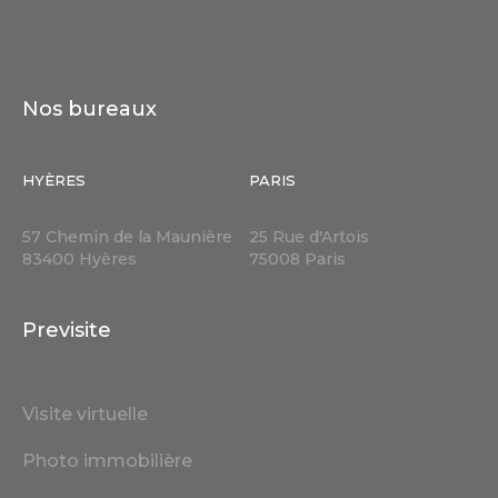
Nos bureaux
HYÈRES
PARIS
57 Chemin de la Maunière
25 Rue d'Artois
83400 Hyères
75008 Paris
Previsite
Visite virtuelle
Photo immobilière