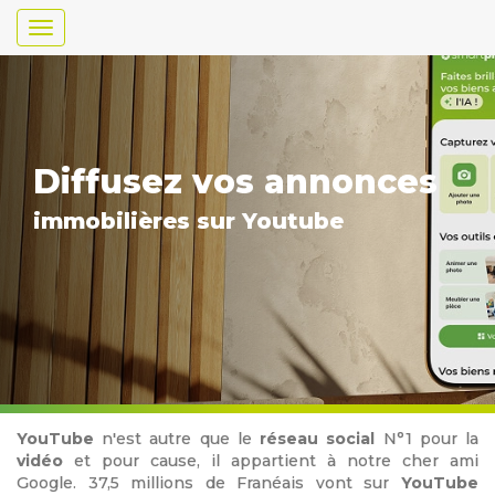
Toggle
navigation
Diffusez vos annonces
immobilières sur Youtube
YouTube
n'est autre que le
réseau social
N°1 pour la
vidéo
et pour cause, il appartient à notre cher ami
Google. 37,5 millions de Franéais vont sur
YouTube